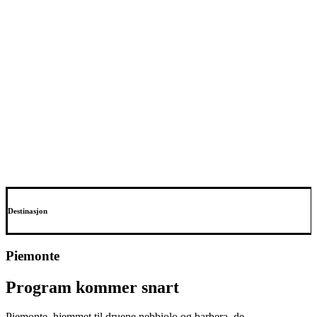
Destinasjon
Piemonte
Program kommer snart
Piemonte, hjemmet til druene nebbiolo og barbera, de