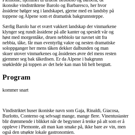
ikonsike vindistriktene Barolo og Barbaresco, her hvor
åssidene bølger seg i landskapet, gjerne med en landsby på
toppene og Alpene som et dramatisk bakgrunnsteppe.
Særlig Barolo har et svært vakkert landskap der vinmarkene
klynger seg rundt åssidene på alle kanter og spesielt vår og
høst med morgentåke, druen nebbiolo tar navnet sitt fra
nebbia, tåke, får man eventyrlig vakre og nesten dramatiske
soloppganger her mens tåken dekker dalbunden og man
skuer utover vinmarkenes og åssidenes øvre del mens resten
gjemmer seg bak tåkedisen. Er da Alpene i bakgrunn
snøkledde på toppen av det hele kan man bli helt bergtatt.
Program
kommer snart
Vindistriktet huser ikoniske navn som Gaja, Rinaldi, Giacosa,
Burlotto, Conterno og selvsagt mange, mange flere. Vinentusiaster
blir drømmende i blikket når de begynner å tenke på alt som er å
oppleve i Piemonte, alt man kan smake på, ikke bare av vin, men
også den utsøkte lokale gastronomien.