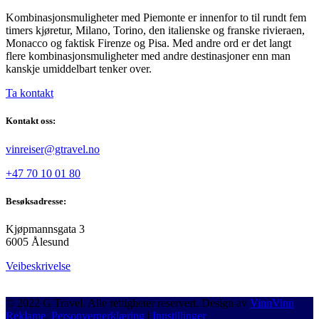
Kombinasjonsmuligheter med Piemonte er innenfor to til rundt fem
timers kjøretur, Milano, Torino, den italienske og franske rivieraen,
Monacco og faktisk Firenze og Pisa. Med andre ord er det langt
flere kombinasjonsmuligheter med andre destinasjoner enn man
kanskje umiddelbart tenker over.
Ta kontakt
Kontakt oss:
vinreiser@gtravel.no
+47 70 10 01 80
Besøksadresse:
Kjøpmannsgata 3
6005 Ålesund
Veibeskrivelse
© 2022 G Travel. Alle rettigheter reservert. Design av
VinnVinn
Reklame
.
Personvernerklæring
|
Innstillinger