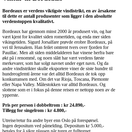
Bordeaux er verdens viktigste vindistrikt, en av årsakene
til dette er antall produsenter som ligger i den absolutte
verdenstoppen kvalitativt.
Bordeaux har gjennom minst 2000 år produsert vin, og har
vært kjent for kvalitet siden romertiden, og enda mer siden
vikingetiden. Sigurd Jorsalfare prøvde erobre Bordeaux, på
vei til Jerusalem. Han feilet omtrent tvers over fjorden for
Pauillac. Men alt siden middelalderen har vinene herfra bare
økt på i renommé, og noen slått har vært verdens første
merkevarer, som har solgt navnet under eget navn. Og da
andre vindistrikter skulle eksportere viner de siste hundre til
hundreogfemti årene var det alltid Bordeaux de tok opp
konkurransen med. Om det var Rioja, Toscana, Piemonte
eller Napa Valley. Målestokken var alltid Bordeaux. Og
slottene som er i fokus på denne reisen er nettopp noen av de
ypperste.
Pris per person i dobbeltrom : kr 24.890,-
Tillegg for singelrom : kr 4.800,-
Utreise/retur fra andre byer enn Oslo på forespørsel.
Ingen depositum ved påmelding. Depositum kr 5.000,-
betales for å sikre plassen når turen er fulltegnet.